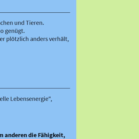
schen und Tieren.
oto genügt.
 plötzlich anders verhält,
selle Lebensenergie“,
m anderen die Fähigkeit,